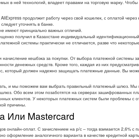
емых в ней технологий, владеет правами на торговую марку. Чтобы
 AliExpress продолжит работу через свой кошелек, с оплатой через
следует уточнять в банке.
не имеют принциально важных отличий.
Лещенко получил в Казахстане индивидуальный идентификационный
 платежной системы практически не отличается, разве что некотор
и начисление кешбэка за покупки. От выбора платежной системы за
анности денежных средств. Кроме того, каждая из них предусматр
с, который должен надежно защищать платежные данные. Вы може
знать, и мы поможем вам выбрать правильный платежный шлюз. Мы 
шлюз. Обо всем этом позаботятся на серверах зашифрованных пла
анных клиентов. У некоторых платежных систем были проблемы с 
ной причины.
a Или Mastercard
ов онлайн-оплат. С зачислением на р/с – тогда взимается 2,6% с 
жно оформление аналогичного варианта в качестве кредитной карты