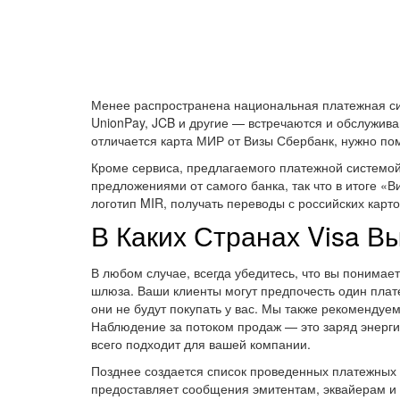
Менее распространена национальная платежная сис
UnionPay, JCB и другие — встречаются и обслужив
отличается карта МИР от Визы Сбербанк, нужно пом
Кроме сервиса, предлагаемого платежной системой
предложениями от самого банка, так что в итоге «В
логотип MIR, получать переводы с российских карт
В Каких Странах Visa В
В любом случае, всегда убедитесь, что вы понимае
шлюза. Ваши клиенты могут предпочесть один плате
они не будут покупать у вас. Мы также рекомендуе
Наблюдение за потоком продаж — это заряд энерги
всего подходит для вашей компании.
Позднее создается список проведенных платежных 
предоставляет сообщения эмитентам, эквайерам и 