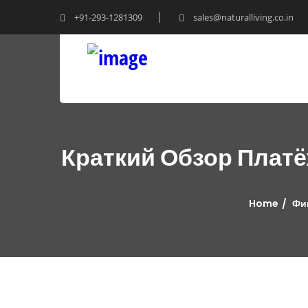
+91-293-1281309
sales@naturalliving.co.in
Краткий Обзор Плат
Home
Фи