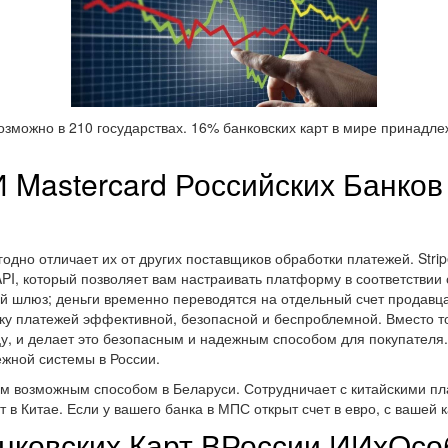
зможно в 210 государствах. 16% банковских карт в мире принадле
 Mastercard Российских Банко
одно отличает их от других поставщиков обработки платежей. Stri
I, который позволяет вам настраивать платформу в соответствии 
 шлюз; деньги временно переводятся на отдельный счет продавца
ку платежей эффективной, безопасной и беспроблемной. Вместо т
цу, и делает это безопасным и надежным способом для покупателя
ежной системы в России.
 возможным способом в Беларуси. Сотрудничает с китайскими пла
 Китае. Если у вашего банка в МПС открыт счет в евро, с вашей к
ковских Карт ВРоссии ИИхОсо