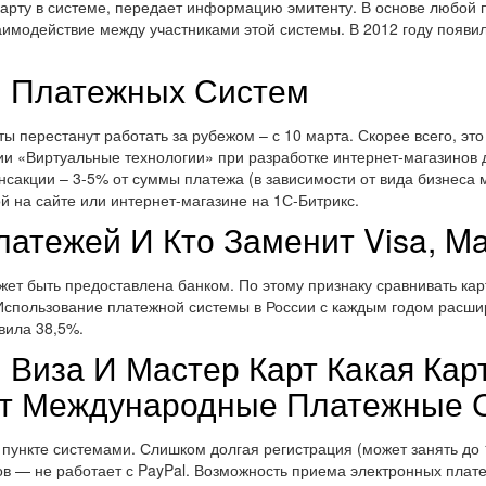
 карту в системе, передает информацию эмитенту. В основе любой
заимодействие между участниками этой системы. В 2012 году появ
ы Платежных Систем
ы перестанут работать за рубежом – с 10 марта. Скорее всего, это 
ии «Виртуальные технологии» при разработке интернет-магазинов 
сакции – 3-5% от суммы платежа (в зависимости от вида бизнеса 
й на сайте или интернет-магазине на 1С-Битрикс.
атежей И Кто Заменит Visa, Mas
может быть предоставлена банком. По этому признаку сравнивать ка
спользование платежной системы в России с каждым годом расширя
вила 38,5%.
Виза И Мастер Карт Какая Кар
ают Международные Платежные
нкте системами. Слишком долгая регистрация (может занять до 1 
ов — не работает с PayPal. Возможность приема электронных плат