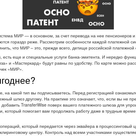
тема МИР — в основном, за счет перевода на нее пенсионеров и
аются гораздо реже. Рассмотрим особенности каждой платежной си
нить, что МИР – это, прежде всего, детище российской платежной
, есть еще и специальные услуги банка-эмитента. И нередко фун
иза» и «Мастеркард» будут равны по удобству. По карте можно рассч
очек «МИР».
ыгоднее?
те, на какой тип вы подписываетесь. Перед регистрацией ознаком
жный шлюз другому. На практике это означает, что, если вы не п
м добавить TransferWise поверх вашего платежного шлюза для упр
и, который помогает вам продолжать работу даже в трудные врем
операций, который передается через эквайера в процессинговый ц
клиринговому центру. Контроль над всеми участниками оуществля