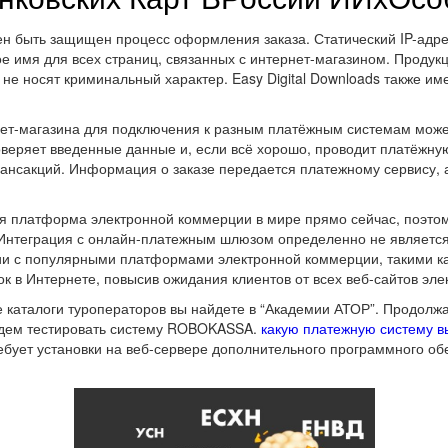
жен быть защищен процесс оформления заказа. Статический IP-адр
 имя для всех страниц, связанных с интернет-магазином. Продукц
 не носят криминальный характер. Easy Digital Downloads также 
ет-магазина для подключения к разным платёжным системам может
веряет введенные данные и, если всё хорошо, проводит платёжну
ансакций. Информация о заказе передается платежному сервису, 
ая платформа электронной коммерции в мире прямо сейчас, поэтом
 Интеграция с онлайн-платежным шлюзом определенно не является
и с популярными платформами электронной коммерции, такими ка
к в Интернете, повысив ожидания клиентов от всех веб-сайтов эл
 каталоги туроператоров вы найдете в “Академии АТОР”. Продолжа
удем тестировать систему ROBOKASSA.
какую платежную систему в
ебует установки на веб-сервере дополнительного программного об