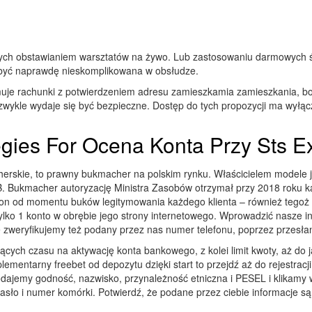
anych obstawianiem warsztatów na żywo. Lub zastosowaniu darmowych
ę być naprawdę nieskomplikowana w obsłudze.
uje rachunki z potwierdzeniem adresu zamieszkamia zamieszkania, bo
wykle wydaje się być bezpieczne. Dostęp do tych propozycji ma wyłą
egies For Ocena Konta Przy Sts 
rskie, to prawny bukmacher na polskim rynku. Właścicielem modele je
B. Bukmacher autoryzację Ministra Zasobów otrzymał przy 2018 roku k
on od momentu buków legitymowania każdego klienta – również tegoż 
ylko 1 konto w obrębie jego strony internetowego. Wprowadzić nasze in
 zweryfikujemy też podany przez nas numer telefonu, poprzez przesłan
zących czasu na aktywację konta bankowego, z kolei limit kwoty, aż d
uplementarny freebet od depozytu dzięki start to przejdź aż do rejestrac
ajemy godność, nazwisko, przynależność etniczna i PESEL i klikamy w
sło i numer komórki. Potwierdź, że podane przez ciebie informacje są 