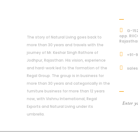
Addre
About Us
G-152
opp. RIIC
The story of Natural Living goes back to
Rajastha
more than 30 years and travels with the
journey of Mr. Keshar Singh Rathore of
+91-
Jodhpur, Rajasthan. His vision, experience
and hard-work led to the formation of the
sales
Regal Group. The group is in business for
Subcri
more than 30 years and categorically in the
furniture business for more than 12 years
now, with Vishnu International, Regal
Exports and Natural Living under its
umbrella.