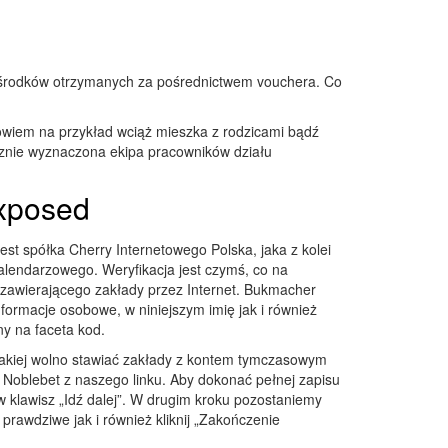
 środków otrzymanych za pośrednictwem vouchera. Co
wiem na przykład wciąż mieszka z rodzicami bądź
cznie wyznaczona ekipa pracowników działu
Exposed
st spółka Cherry Internetowego Polska, jaka z kolei
alendarzowego. Weryfikacja jest czymś, co na
zawierającego zakłady przez Internet. Bukmacher
formacje osobowe, w niniejszym imię jak i również
y na faceta kod.
o jakiej wolno stawiać zakłady z kontem tymczasowym
ji Noblebet z naszego linku. Aby dokonać pełnej zapisu
 klawisz „Idź dalej”. W drugim kroku pozostaniemy
prawdziwe jak i również kliknij „Zakończenie