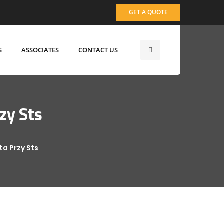
GET A QUOTE
S
ASSOCIATES
CONTACT US
zy Sts
a Przy Sts