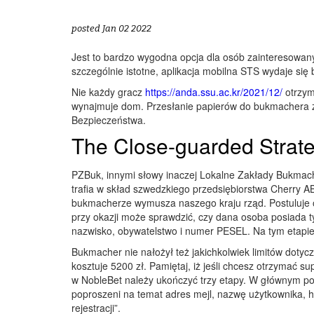
posted Jan 02 2022
Jest to bardzo wygodna opcja dla osób zainteresow
szczególnie istotne, aplikacja mobilna STS wydaje si
Nie każdy gracz
https://anda.ssu.ac.kr/2021/12/
otrzym
wynajmuje dom. Przesłanie papierów do bukmachera z
Bezpieczeństwa.
The Close-guarded Strat
PZBuk, innymi słowy inaczej Lokalne Zakłady Bukmache
trafia w skład szwedzkiego przedsiębiorstwa Cherry A
bukmacherze wymusza naszego kraju rząd. Postuluje 
przy okazji może sprawdzić, czy dana osoba posiada t
nazwisko, obywatelstwo i numer PESEL. Na tym etapie
Bukmacher nie nałożył też jakichkolwiek limitów dotyc
kosztuje 5200 zł. Pamiętaj, iż jeśli chcesz otrzymać s
w NobleBet należy ukończyć trzy etapy. W głównym pod
poproszeni na temat adres mejl, nazwę użytkownika, ha
rejestracji”.