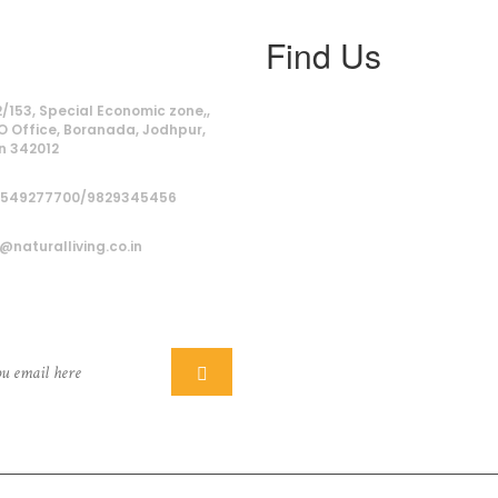
Find Us
ss
/153, Special Economic zone,,
O Office, Boranada, Jodhpur,
n 342012
9549277700/9829345456
@naturalliving.co.in
ber