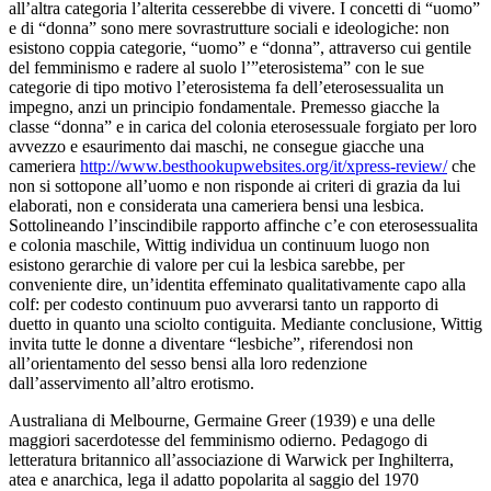
all’altra categoria l’alterita cesserebbe di vivere.
I concetti di “uomo”
e di “donna” sono mere sovrastrutture sociali e ideologiche: non
esistono coppia categorie, “uomo” e “donna”, attraverso cui gentile
del femminismo e radere al suolo l’”eterosistema” con le sue
categorie di tipo motivo l’eterosistema fa dell’eterosessualita un
impegno, anzi un principio fondamentale. Premesso giacche la
classe “donna” e in carica del colonia eterosessuale forgiato per loro
avvezzo e esaurimento dai maschi, ne consegue giacche una
cameriera
http://www.besthookupwebsites.org/it/xpress-review/
che
non si sottopone all’uomo e non risponde ai criteri di grazia da lui
elaborati, non e considerata una cameriera bensi una lesbica.
Sottolineando l’inscindibile rapporto affinche c’e con eterosessualita
e colonia maschile, Wittig individua un continuum luogo non
esistono gerarchie di valore per cui la lesbica sarebbe, per
conveniente dire, un’identita effeminato qualitativamente capo alla
colf: per codesto continuum puo avverarsi tanto un rapporto di
duetto in quanto una sciolto contiguita. Mediante conclusione, Wittig
invita tutte le donne a diventare “lesbiche”, riferendosi non
all’orientamento del sesso bensi alla loro redenzione
dall’asservimento all’altro erotismo.
Australiana di Melbourne, Germaine Greer (1939) e una delle
maggiori sacerdotesse del femminismo odierno. Pedagogo di
letteratura britannico all’associazione di Warwick per Inghilterra,
atea e anarchica, lega il adatto popolarita al saggio del 1970