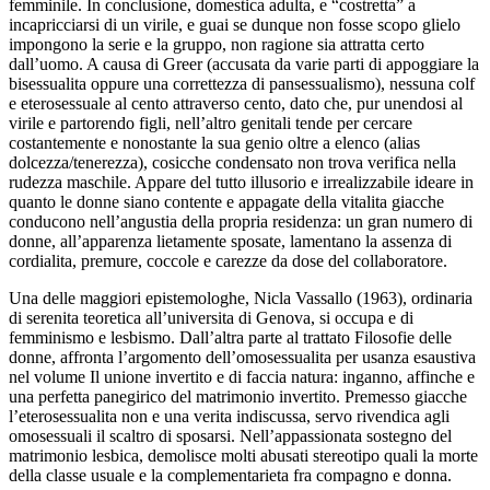
femminile. In conclusione, domestica adulta, e “costretta” a
incapricciarsi di un virile, e guai se dunque non fosse scopo glielo
impongono la serie e la gruppo, non ragione sia attratta certo
dall’uomo. A causa di Greer (accusata da varie parti di appoggiare la
bisessualita oppure una correttezza di pansessualismo), nessuna colf
e eterosessuale al cento attraverso cento, dato che, pur unendosi al
virile e partorendo figli, nell’altro genitali tende per cercare
costantemente e nonostante la sua genio oltre a elenco (alias
dolcezza/tenerezza), cosicche condensato non trova verifica nella
rudezza maschile. Appare del tutto illusorio e irrealizzabile ideare in
quanto le donne siano contente e appagate della vitalita giacche
conducono nell’angustia della propria residenza: un gran numero di
donne, all’apparenza lietamente sposate, lamentano la assenza di
cordialita, premure, coccole e carezze da dose del collaboratore.
Una delle maggiori epistemologhe, Nicla Vassallo (1963), ordinaria
di serenita teoretica all’universita di Genova, si occupa e di
femminismo e lesbismo. Dall’altra parte al trattato Filosofie delle
donne, affronta l’argomento dell’omosessualita per usanza esaustiva
nel volume Il unione invertito e di faccia natura: inganno, affinche e
una perfetta panegirico del matrimonio invertito. Premesso giacche
l’eterosessualita non e una verita indiscussa, servo rivendica agli
omosessuali il scaltro di sposarsi. Nell’appassionata sostegno del
matrimonio lesbica, demolisce molti abusati stereotipo quali la morte
della classe usuale e la complementarieta fra compagno e donna.