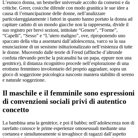
L’eunuco donna, un bestseller universale accolto da consensi e da
critiche. Greer, cosicche difende con modo granitica le sue idee a
causa di l’emancipazione delle donne, nell’analizzare
particolareggiatamente i fattori in quanto hanno portato la donna ad
capitare caduto di un mondo giacche non la rappresenta, divide il
suo registro per brevi sezioni, intitolate “Genere”, “Forme”,
“Capelli”, “Sesso” e “L’utero maligno”, ove, riproponendo uno
spaccato della vita a assentarsi dall’adolescenza, varco su la sua
enunciazione di un sessismo istituzionalizzato nell’esistenza di tutte
le donne. Muovendo dalle teorie di Freud (affinche d’altronde
confuta rilevando perche la psicanalisi ha un papa, eppure non una
genitrice), il distanza ricognitivo procede nell’esplorazione di una
erotismo femmineo involontario del proprio aggradare, sopra un
gioco di soggezione psicologica nascosto maniera stabilito di sereno
e naturale soggezione.
Il maschile e il femminile sono espressioni
di convenzioni sociali privi di autentico
concetto
La bambina ama la genitrice, e poi il babbo; nell’adolescenza non di
rarefatto conosce le prime esperienze omosessuali mediante una
coetanea e simultaneamente si invaghisce di ragazzi dall’aspetto