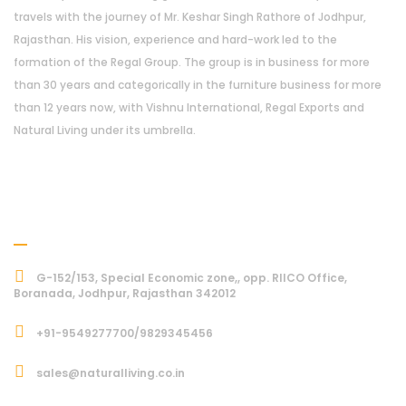
travels with the journey of Mr. Keshar Singh Rathore of Jodhpur,
Rajasthan. His vision, experience and hard-work led to the
formation of the Regal Group. The group is in business for more
than 30 years and categorically in the furniture business for more
than 12 years now, with Vishnu International, Regal Exports and
Natural Living under its umbrella.
Address
G-152/153, Special Economic zone,, opp. RIICO Office,
Boranada, Jodhpur, Rajasthan 342012
+91-9549277700/9829345456
sales@naturalliving.co.in