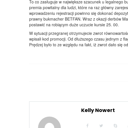
To co zasługuje w największe szacunek u legalnego bu
premia powitalny dla ludzi, które na raz główny zarej
wprowadzeniu rejestracji powinno się dokonać depozyt
prawny bukmacher BETFAN. Wraz z okazji derbów Madr
postawić na robiącym duże uczucie kursie 25. 00.
W sytuacji przegranej otrzymujecie zwrot równowartośc
wpisali kod promocji. Od dłuższego czasu jednym z fl
Prędzej było to ze względu na fakt, iż zwrot dało się o
Kelly Nowert