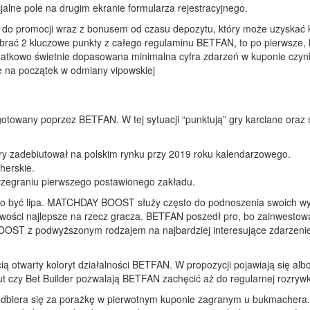
alne pole na drugim ekranie formularza rejestracyjnego.
 do promocji wraz z bonusem od czasu depozytu, który może uzyskać 
brać 2 kluczowe punkty z całego regulaminu BETFAN, to po pierwsze, b
datkowo świetnie dopasowana minimalna cyfra zdarzeń w kuponie czyni
e na początek w odmiany vipowskiej
ygotowany poprzez BETFAN. W tej sytuacji “punktują” gry karciane ora
tóry zadebiutował na polskim rynku przy 2019 roku kalendarzowego.
herskie.
przegraniu pierwszego postawionego zakładu.
 to być lipa. MATCHDAY BOOST służy często do podnoszenia swoich wyg
możliwości najlepsze na rzecz gracza. BETFAN poszedł pro, bo zainwesto
T z podwyższonym rodzajem na najbardziej interesujące zdarzenie dn
otwarty koloryt działalności BETFAN. W propozycji pojawiają się albo
ut czy Bet Builder pozwalają BETFAN zachęcić aż do regularnej rozryw
odbiera się za porażkę w pierwotnym kuponie zagranym u bukmachera.