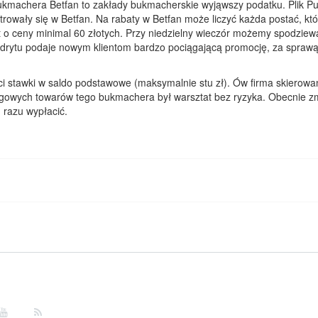
kmachera Betfan to zakłady bukmacherskie wyjąwszy podatku. Plik Pud
estrowały się w Betfan. Na rabaty w Betfan może liczyć każda postać, k
 o ceny minimal 60 złotych. Przy niedzielny wieczór możemy spodziewa
ytu podaje nowym klientom bardzo pociągającą promocję, za sprawą k
i stawki w saldo podstawowe (maksymalnie stu zł). Ów firma skierowana
agowych towarów tego bukmachera był warsztat bez ryzyka. Obecnie zmi
d razu wypłacić.