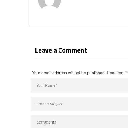
Leave a Comment
Your email address will not be published. Required f