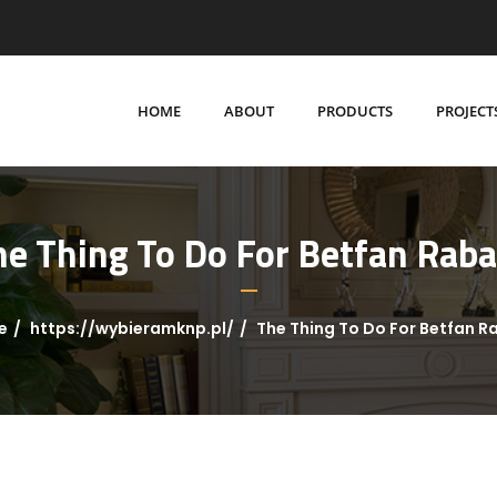
HOME
ABOUT
PRODUCTS
PROJECT
he Thing To Do For Betfan Raba
e
https://wybieramknp.pl/
The Thing To Do For Betfan R