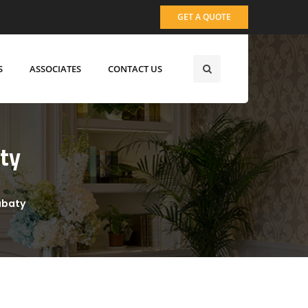
GET A QUOTE
S
ASSOCIATES
CONTACT US
ty
abaty