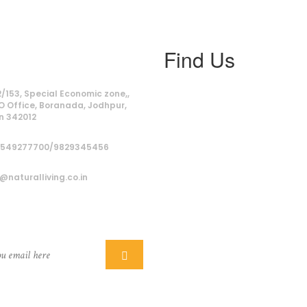
Find Us
ss
/153, Special Economic zone,,
O Office, Boranada, Jodhpur,
n 342012
9549277700/9829345456
@naturalliving.co.in
ber