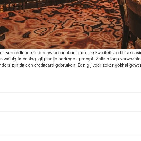
verschillende lieden uw account onteren. De kwaliteit va dit live casi
 weinig te beklag, gij plaatje bedragen prompt. Zelfs afloop verwachte
nders zijn dit een creditcard gebruiken. Ben gij voor zeker gokhal gew