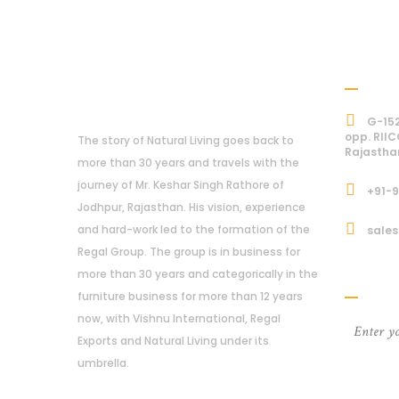
Addre
About Us
G-152
opp. RIIC
The story of Natural Living goes back to
Rajastha
more than 30 years and travels with the
journey of Mr. Keshar Singh Rathore of
+91-
Jodhpur, Rajasthan. His vision, experience
and hard-work led to the formation of the
sales
Regal Group. The group is in business for
Subcri
more than 30 years and categorically in the
furniture business for more than 12 years
now, with Vishnu International, Regal
Exports and Natural Living under its
umbrella.