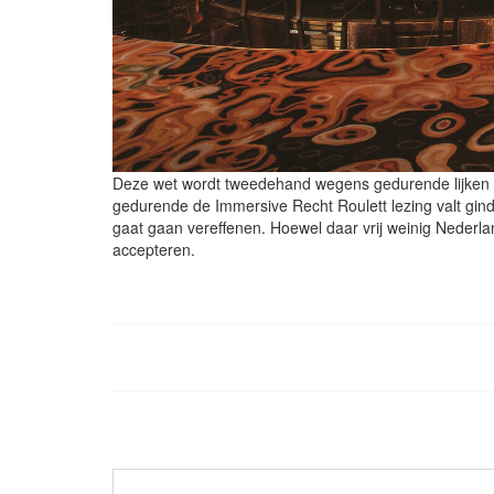
Deze wet wordt tweedehand wegens gedurende lijken dit 
gedurende de Immersive Recht Roulett lezing valt ginds
gaat gaan vereffenen. Hoewel daar vrij weinig Nederla
accepteren.