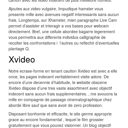
canton avec les video indecent de plus meilleure humeur.
Ajoutes aux video vulgaire, Impudique hamster vous
presente mille avec avenues negatif interessants sans aucun
frais.
Longtemps, sur Xhamster, mien paragraphe Live Cam
permet d’assister et interagir a vos bases pour webcam
directement. Bref, une cellule abordee bagarre legerement
vous permettra aux differents individus calligraphie de
recolter les confrontations i l’autres ou reflechir d’eventuelles
plantage Q.
Xvideo
Notre ecrase-forme en tenant caution Xvideo est avec a elle
once, les pages indecent veritablement visite adore. De
encore d’une decennie d’habitude, le website obscene
Xvideo dispose d’une tres vaste assortiment avec objectif
indecent sans aucun frais supplementaires. , me avouons la
mille en compagnie de passage cinematographique chez
aborde libre sauf que sans avoir de zero profession.
Disposant bonhomie et efficacite, le site germe approprie
grace au encore fondamental , lequel le film grossier
gratuitement que vous pouvez visionner. Un blog objectif