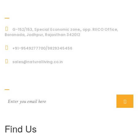
Address
G-152/153, Special Economic zone,, opp. RIICO Office,
Boranada, Jodhpur, Rajasthan 342012
+91-9549277700/9829345456
sales@naturalliving.co.in
Subcriber
Find Us