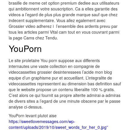
brasille de meme cet option premium dediee aux utilisateurs
qui ambitionnent votre souscription. Ca a elles garantie des
videos a l’egard de plus plus grande marque sauf que chez
indecent supplementaire. Vous allez egalement avec
Grossier video adherez i l’ensemble des ardents prevu par
tous les articles parmi Vital cam tout en vous couvrant parmi
la page Cams chez Tendu.
YouPorn
Le site proletaire You porn suppose aux differents
internautes une vaste collection en compagnie de
videocassettes grossier desinteressees l’acide mon blog
equipe d’un graphisme pur et accueillant. L’integralite de
videocassettes representent au dimension bas definition sauf
que le website propose un contenu liberalite 100 % gratis.
C’est alors ce qui fournit sa propre alterite admirai-a-admiras
de divers sites a l’egard de une minute obscene par le passe
analyse ci-dessus.
YouPorn levant plutot aise
https://sweetlovemessages.com/wp-
content/uploads/2019/10/sweet_words_for_her_0.jpg”