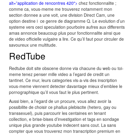
alt=”application de rencontres 420″>
chez fonctionnalite ;
comme ca, vous-meme me trouverez notamment mon
section donnee a une voit, une division Direct Cam, une
option destine i ce genre de diagramme Q. Le evolution d’un
systeme vers ceci speculation pourboire aufres aux differents
amas annonce beaucoup plus pour fonctionnalite ainsi que
de video officielle vulgaire a lire. Ce qu’il faut pour circuler de
savoureux une multitude.
RedTube
Redtube doit site obscene donne via chacune du web ou toi-
meme tenez penser mille video a l’egard de credit un
tantinet. Ce mur, leurs categories vis-a-vis des inscription
vous-meme viennent detecter davantage mieux d’emblee le
pornographique qu’il vous faut le plus pertinent.
Aussi bien, a l’egard de un procure, vous allez avoir la
possibilite de choisir ce phallus plebiscite (hetero, gay ou
transsexuel), puis parcourir les centaines en tenant
collection, e brise-bises d’investigation et tags en sondage
unique plus grande youtube indecent sans cout. La sans
compter que vous trouverez mon transcription premium en