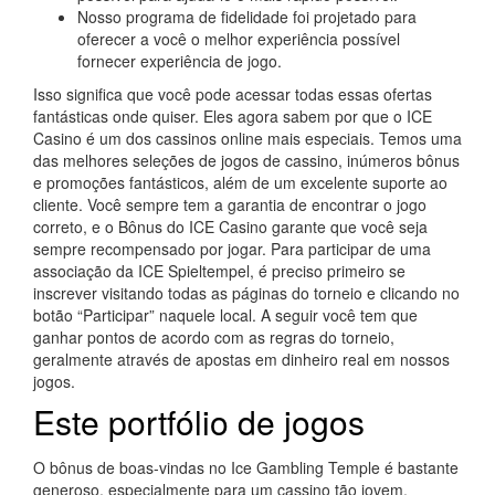
Nosso programa de fidelidade foi projetado para
oferecer a você o melhor experiência possível
fornecer experiência de jogo.
Isso significa que você pode acessar todas essas ofertas
fantásticas onde quiser. Eles agora sabem por que o ICE
Casino é um dos cassinos online mais especiais. Temos uma
das melhores seleções de jogos de cassino, inúmeros bônus
e promoções fantásticos, além de um excelente suporte ao
cliente. Você sempre tem a garantia de encontrar o jogo
correto, e o Bônus do ICE Casino garante que você seja
sempre recompensado por jogar. Para participar de uma
associação da ICE Spieltempel, é preciso primeiro se
inscrever visitando todas as páginas do torneio e clicando no
botão “Participar” naquele local. A seguir você tem que
ganhar pontos de acordo com as regras do torneio,
geralmente através de apostas em dinheiro real em nossos
jogos.
Este portfólio de jogos
O bônus de boas-vindas no Ice Gambling Temple é bastante
generoso, especialmente para um cassino tão jovem.