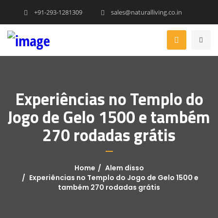
+91-293-1281309
sales@naturalliving.co.in
Experiências no Templo do
Jogo de Gelo 1500 e também
270 rodadas grátis
Home
Alem disso
Experiências no Templo do Jogo de Gelo 1500 e
também 270 rodadas grátis