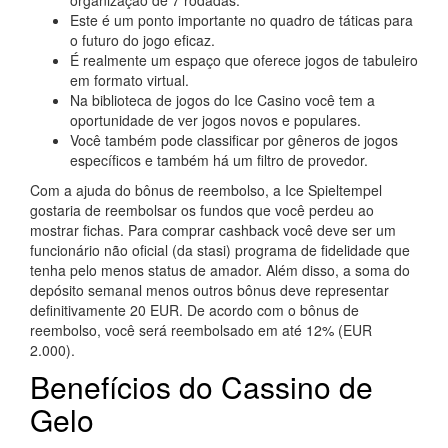
organização de 7 rodadas.
Este é um ponto importante no quadro de táticas para
o futuro do jogo eficaz.
É realmente um espaço que oferece jogos de tabuleiro
em formato virtual.
Na biblioteca de jogos do Ice Casino você tem a
oportunidade de ver jogos novos e populares.
Você também pode classificar por gêneros de jogos
específicos e também há um filtro de provedor.
Com a ajuda do bônus de reembolso, a Ice Spieltempel
gostaria de reembolsar os fundos que você perdeu ao
mostrar fichas. Para comprar cashback você deve ser um
funcionário não oficial (da stasi) programa de fidelidade que
tenha pelo menos status de amador. Além disso, a soma do
depósito semanal menos outros bônus deve representar
definitivamente 20 EUR. De acordo com o bônus de
reembolso, você será reembolsado em até 12% (EUR
2.000).
Benefícios do Cassino de
Gelo