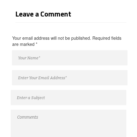
Leave a Comment
Your email address will not be published. Required fields
are marked
*