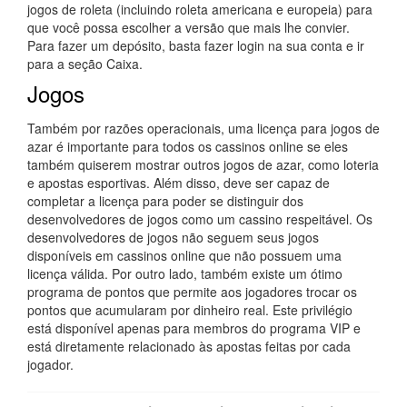
jogos de roleta (incluindo roleta americana e europeia) para
que você possa escolher a versão que mais lhe convier.
Para fazer um depósito, basta fazer login na sua conta e ir
para a seção Caixa.
Jogos
Também por razões operacionais, uma licença para jogos de
azar é importante para todos os cassinos online se eles
também quiserem mostrar outros jogos de azar, como loteria
e apostas esportivas. Além disso, deve ser capaz de
completar a licença para poder se distinguir dos
desenvolvedores de jogos como um cassino respeitável. Os
desenvolvedores de jogos não seguem seus jogos
disponíveis em cassinos online que não possuem uma
licença válida. Por outro lado, também existe um ótimo
programa de pontos que permite aos jogadores trocar os
pontos que acumularam por dinheiro real. Este privilégio
está disponível apenas para membros do programa VIP e
está diretamente relacionado às apostas feitas por cada
jogador.