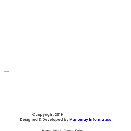
Gallery
©copyright 2019
Regal Trade Home
Designed & Developed by
Manomay Informatics
Home
About
Privacy Policy