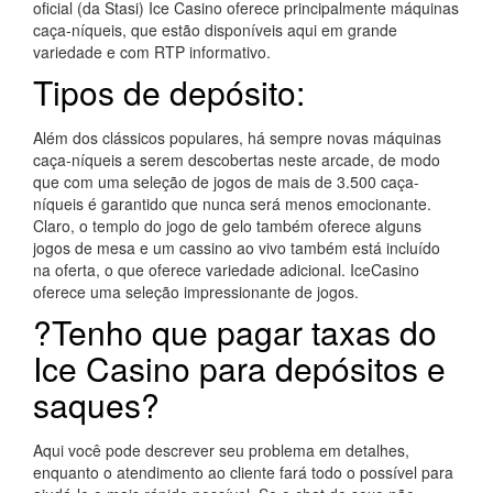
oficial (da Stasi) Ice Casino oferece principalmente máquinas
caça-níqueis, que estão disponíveis aqui em grande
variedade e com RTP informativo.
Tipos de depósito:
Além dos clássicos populares, há sempre novas máquinas
caça-níqueis a serem descobertas neste arcade, de modo
que com uma seleção de jogos de mais de 3.500 caça-
níqueis é garantido que nunca será menos emocionante.
Claro, o templo do jogo de gelo também oferece alguns
jogos de mesa e um cassino ao vivo também está incluído
na oferta, o que oferece variedade adicional. IceCasino
oferece uma seleção impressionante de jogos.
?Tenho que pagar taxas do
Ice Casino para depósitos e
saques?
Aqui você pode descrever seu problema em detalhes,
enquanto o atendimento ao cliente fará todo o possível para