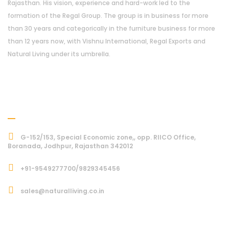
Rajasthan. His vision, experience and hard-work led to the
formation of the Regal Group. The group is in business for more
than 30 years and categorically in the furniture business for more
than 12 years now, with Vishnu International, Regal Exports and
Natural Living under its umbrella.
Address
G-152/153, Special Economic zone,, opp. RIICO Office,
Boranada, Jodhpur, Rajasthan 342012
+91-9549277700/9829345456
sales@naturalliving.co.in
Subcriber