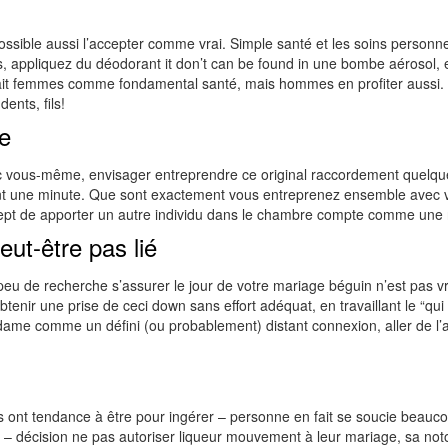
ossible aussi l’accepter comme vrai. Simple santé et les soins personn
les, appliquez du déodorant it don’t can be found in une bombe aérosol,
ait femmes comme fondamental santé, mais hommes en profiter aussi. 
ents, fils!
e
vec vous-même, envisager entreprendre ce original raccordement quelqu
nt une minute. Que sont exactement vous entreprenez ensemble avec vo
t de apporter un autre individu dans le chambre compte comme une r
ut-être pas lié
peu de recherche s’assurer le jour de votre mariage béguin n’est pas v
ir une prise de ceci down sans effort adéquat, en travaillant le “qui qu
dame comme un défini (ou probablement) distant connexion, aller de l’av
es ont tendance à être pour ingérer – personne en fait se soucie beau
glé – décision ne pas autoriser liqueur mouvement à leur mariage, sa no