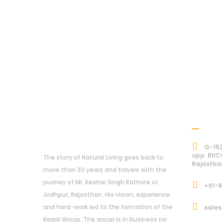
Addre
About Us
G-152
opp. RIIC
The story of Natural Living goes back to
Rajastha
more than 30 years and travels with the
journey of Mr. Keshar Singh Rathore of
+91-
Jodhpur, Rajasthan. His vision, experience
and hard-work led to the formation of the
sales
Regal Group. The group is in business for