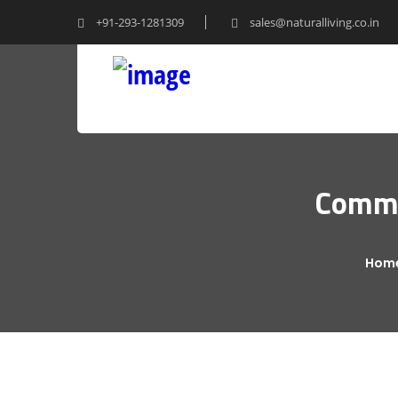
+91-293-1281309
sales@naturalliving.co.in
Comme
Hom