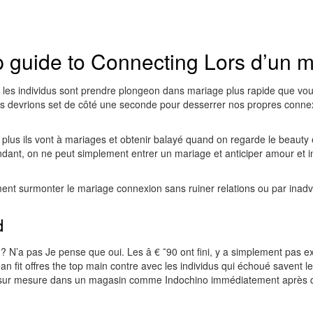
p guide to Connecting Lors d’un 
les individus sont prendre plongeon dans mariage plus rapide que vous
 devrions set de côté une seconde pour desserrer nos propres connexion
plus ils vont à mariages et obtenir balayé quand on regarde le beaut
dant, on ne peut simplement entrer un mariage et anticiper amour et int
t surmonter le mariage connexion sans ruiner relations ou par inadve
d
 N’a pas Je pense que oui. Les â € ˜90 ont fini, y a simplement pas exp
 fit offres the top main contre avec les individus qui échoué savent l
it sur mesure dans un magasin comme Indochino immédiatement après qu