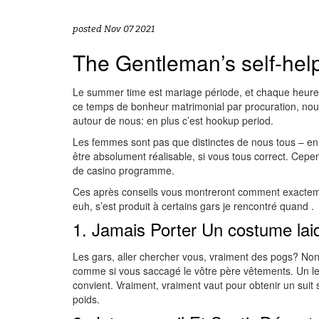
posted Nov 07 2021
The Gentleman’s self-hel
Le summer time est mariage période, et chaque heure 
ce temps de bonheur matrimonial par procuration, nous
autour de nous: en plus c’est hookup period.
Les femmes sont pas que distinctes de nous tous – en 
être absolument réalisable, si vous tous correct. Cepen
de casino programme.
Ces après conseils vous montreront comment exactemen
euh, s’est produit à certains gars je rencontré quand .
1. Jamais Porter Un costume lai
Les gars, aller chercher vous, vraiment des pogs? Non?
comme si vous saccagé le vôtre père vêtements. Un lean
convient. Vraiment, vraiment vaut pour obtenir un su
poids.