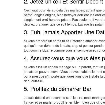
2. Jetez un œil Et Sentir Décent
Ceci vaut pour vie au-delà des mariages, autant que p
barbe, ongles ongles, bien nettoyer derrière les oreil
simplement erré hors de prison. Pas seulement voudr
devriez pratiquer que ce soit temps. Lavage les putain d
3. Euh, jamais Apporter Une Dat
Si vous prendre un corps tu as l’intention attacher a
quelqu’un en dehors de le date, stop et penser penda
tout comme bizarre comme vous ensemble avec concep
4. Assurez-vous que vous êtes pe
Si vous allez un copain mariage ou un parent, font un 
jamais un pauvre move. Vous pouvez habituellement obten
oui à presque n’importe quel questions que installe la 
dégueulasse.
5. Profitez du démarrer Bar
Je suis désolé en devenir le seul le dire, mais mariag
fiancer et se marier produit le terrible – bien que cin