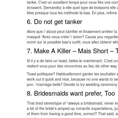
tanké. C’est un excellent temps pour vous flex vos com
écrasent. Demandez à elle quel type de boissons elle 
êtes presque tous les méthode là-bas. En plus, même si 
6. Do not get tanker
Alors que l ‘alcool peut lubrifier et finalement arrête
masqué “Avez-vous créer l ‘avion? Cause you regarder W
vomir sur le possible bae’s outfit, vous allez obtenir w
7. Make A Killer – Mais Short – 
Si il y a de faire un toast, faites-le maintenant. C’est
visitent vous pour des rencontres au lieu de other way
Toast politiques? Habituellement garder les souhaiter 
work out it quick and nice, because no one wants to s
pun. “marriage bells? Decide to try wedding ceremony h
8. Bridesmaids want prefer, Too
That tired stereotype of “always a bridesmaid, never ev
a bit of the bride’s amped-up romantic expectations, ju
of them from having a good time, correct? That said, a