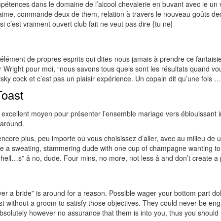
pétences dans le domaine de l’alcool chevalerie en buvant avec le un vo
aime, commande deux de them, relation à travers le nouveau goûts deda
c’est vraiment ouvert club fait ne veut pas dire {tu ne|
r la élément de propres esprits qui dites-nous jamais à prendre ce fanta
right pour moi, “nous savons tous quels sont les résultats quand vous 
hisky cock et c’est pas un plaisir expérience. Un copain dit qu’une fois …
Toast
 un excellent moyen pour présenter l’ensemble mariage vers éblouissant i
 around.
encore plus, peu importe où vous choisissez d’aller, avec au milieu de u
ee a sweating, stammering dude with one cup of champagne wanting to u
ell…s” â no, dude. Four mins, no more, not less â and don’t create 
er a bride” is around for a reason. Possible wager your bottom part doll
st without a groom to satisfy those objectives. They could never be eng
bsolutely however no assurance that them is into you, thus you should 