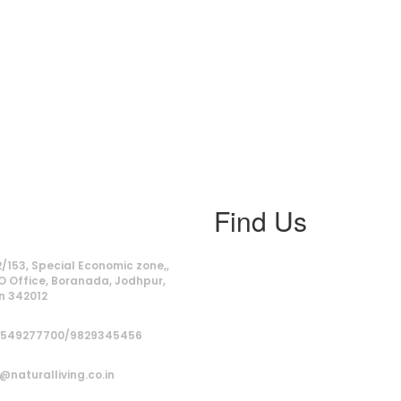
Find Us
ss
/153, Special Economic zone,,
O Office, Boranada, Jodhpur,
n 342012
9549277700/9829345456
@naturalliving.co.in