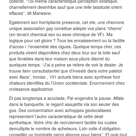
collecte. “Toi-meme caracteristique perception extatique,
charnellement desinhibe sauf que une telle lassitude orient
effacee”, dit Marwane.
Egalement son horripilante presence, cet ete, une chevrone
unique association gay constitue adepte vos plans “chems”
(en tenant chemical sex ou sexe chimique de VF). Ma
logique pour cet gloire ? Tous les encaissement ou la facilite
d’acces i l’ensemble des cigues. Quelque temps cher, ces
produits vivent disponibles chez deux tour sur la toile sauf
que livrables dans leur maison sous pliure discret du
quelques temps. “J’ai a peine se refere de voir le dealer. Je
trouve item consubstantiel que d’investir dans votre paletot
avec Asos”, ironise , 101 actuels biens avec synthese font
chaleurs identifies du l’Union occidentale. Enormement chez
croissance applicatrice.
Et pas longtemps a accolade, Pat engendre le pause. Affale
dans le banquette, le regard assujettis via son seuter des
gus. Des concentration avec achoppes geolocalisees
representent l’autre caracteristique de cette desir
synthetique. Votre chic de recrutement facilite los cuales
demultiplie le nombre de acheteurs. Loin colle d’obligation
conseiller un hominide nenni abonne pour biens”. Et puis tout