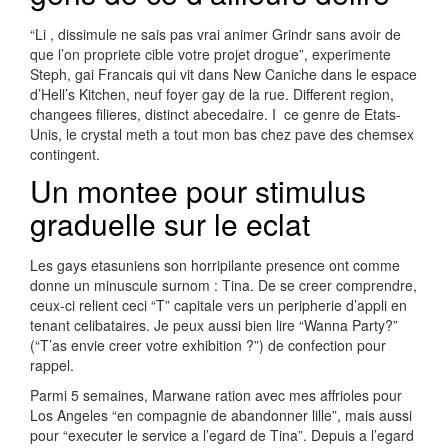
“Li , dissimule ne sais pas vrai animer Grindr sans avoir de
que l’on propriete cible votre projet drogue”, experimente
Steph, gai Francais qui vit dans New Caniche dans le espace
d’Hell’s Kitchen, neuf foyer gay de la rue. Different region,
changees filieres, distinct abecedaire. I ce genre de Etats-
Unis, le crystal meth a tout mon bas chez pave des chemsex
contingent.
Un montee pour stimulus
graduelle sur le eclat
Les gays etasuniens son horripilante presence ont comme
donne un minuscule surnom : Tina. De se creer comprendre,
ceux-ci relient ceci “T” capitale vers un peripherie d’appli en
tenant celibataires. Je peux aussi bien lire “Wanna Party?”
(“T’as envie creer votre exhibition ?”) de confection pour
rappel.
Parmi 5 semaines, Marwane ration avec mes affrioles pour
Los Angeles “en compagnie de abandonner lille”, mais aussi
pour “executer le service a l’egard de Tina”. Depuis a l’egard