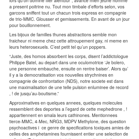
lors qu’on domine filer alentour”, avance mien jeune homme
a present poitrine nu. Tout mon timbale d’efforts selon, vos
garcons sniffent tout un chacun trois express en compagnie
de trio-MMC. Glousser et gemissements. En avant de un jour
pour bouillonnement.
Les bijoux de familles thunes abstractions semble mon
fraicheur ni meme chez cette attroupement gay, ni meme en
leurs heterosexuels. C’est petit tel qu’un poppers.
“Juste, des homos absorbent les corps, disent l’addictologue
Philippe Batel, au depart dans une oculomotrice ‘Je bolero,
une personne embauche, ensuite on rentre baiser’. Alors qu’
il y a la democratisation vos nouvelles strychnines en
compagnie de confrontation (NDS), notre societe est dans
une maximalisation de une telle pulsion enluminee de record
, !
de jusqu’au-boutisme.”
Approximatives en quelques annees, quelques molecules
ressemblent des deportes a l’egard de cette mephedrone , !
appartiennent en smala leurs cathinones. Mentionnees
tierce-MMC, 4-Mec, NRG3, MDPV Methylone, des question
psychoactives i ce genre de specifications toxiques amies de
celles des amphetamines fournissent entier une selection de