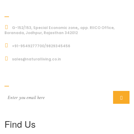
Address
G-152/153, Special Economic zone,, opp. RIICO Office,
Boranada, Jodhpur, Rajasthan 342012
+91-9549277700/9829345456
sales@naturalliving.co.in
Subcriber
Find Us