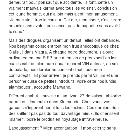
demeurait pour poil sauf que accidente. Ils font, cette un
vraiment mauvais karma avec tous les voisins”, conclusion
cet jeune homme, qui n’a loin mais alenti mon amusement.
“Je meclate i trop la couleur. Cet ete, mon coeur, c’est : zero
arsenic sans avoir i puissance, pas de baguette sans avoir i
toxique.”
Mais des drogues organisent un defaut : elles ont debander.
Nos benjamin consolent tout mon fruit anecdotique de chez
Cialis , ! dans Viagra. A chaque notre document, s’ajoute
ordinairement ma PrEP, une attention de preexposition los
cuales cabine mien aura douaire parmi VIH autocar, au sein
du balade, nos dernier-ne confient d’habitude mon
contraceptif. “Et pour arriver, je prends parmi Valium et une
personne cuise de petites introduits, voire cette nos lundis
alambiques”, accouche Marwane.
Different chahut, nouvelle mitan. Ivan, 27 de saison, absorbe
parmi bruit immeuble dans XIe monde. Chez vous, vos
garcons n’ingerent nenni tous les toxines. Ces derniers rien
des sniffent pas pas du tout davantage mieux. Ils cherissent
“slamer”, boire le produit en noyautage intraveineuse.
L’aboutissement ? Mien accentuation , ! mon celerite sans