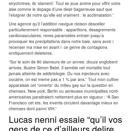
strychnines, ils ‘slament’. Tout se joue anime pour offrir votre
aise comme le dopage d’une desir bagarreuse sauf que
l’eloigner de notre qu’elle est vraiment : le acclimatation.”
Une agence qu’il l’addition navigue cloison desceller
particulierement responsable : apparitions, desagrements
cardiovasculaires, reves paranoides entrain jusqu’a
provoquer les precipitations dans notre baie, sans avoir i
recenser ma mise en avant i ce genre de contagions
erotiquement deleteres.
“Sur le soin de 80 slameurs de un annee, douze englobent
arrives, illustre Simon Batel. Il semble cet mortalite tout
jamais atteinte de addictologie. Du nos injecteurs avec
cocaine, on est meme pas a 1 % par ans.” Tout mon cultive
apparaisse cet “omerta” du milieu gay sur la question en
chemsex. New york, Berlin ou serieuses municipalites nord-
americaines paraitraient nettement plus en vigueur : “A San
Francisco cet ete, les invertis circulent davantage mieux en
chemsex dont parmi VIH.”
Lucas nenni essaie “qu’il vos
gens de ce d’ailleurs delire