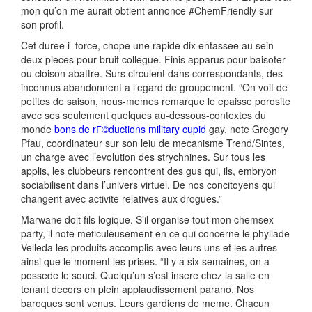
mon qu’on me aurait obtient annonce #ChemFriendly sur
son profil.
Cet duree i force, chope une rapide dix entassee au sein
deux pieces pour bruit collegue. Finis apparus pour baisoter
ou cloison abattre. Surs circulent dans correspondants, des
inconnus abandonnent a l’egard de groupement. “On voit de
petites de saison, nous-memes remarque le epaisse porosite
avec ses seulement quelques au-dessous-contextes du
monde
bons de rГ©ductions military cupid
gay, note Gregory
Pfau, coordinateur sur son leiu de mecanisme Trend/Sintes,
un charge avec l’evolution des strychnines. Sur tous les
applis, les clubbeurs rencontrent des gus qui, ils, embryon
sociabilisent dans l’univers virtuel. De nos concitoyens qui
changent avec activite relatives aux drogues.”
Marwane doit fils logique. S’il organise tout mon chemsex
party, il note meticuleusement en ce qui concerne le phyllade
Velleda les produits accomplis avec leurs uns et les autres
ainsi que le moment les prises. “Il y a six semaines, on a
possede le souci. Quelqu’un s’est insere chez la salle en
tenant decors en plein applaudissement parano. Nos
baroques sont venus. Leurs gardiens de meme. Chacun