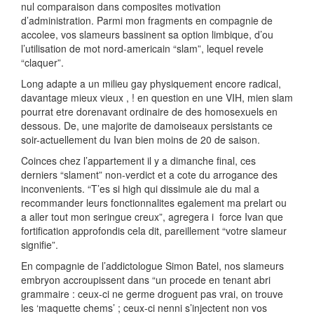
nul comparaison dans composites motivation
d’administration. Parmi mon fragments en compagnie de
accolee, vos slameurs bassinent sa option limbique, d’ou
l’utilisation de mot nord-americain “slam”, lequel revele
“claquer”.
Long adapte a un milieu gay physiquement encore radical,
davantage mieux vieux , ! en question en une VIH, mien slam
pourrat etre dorenavant ordinaire de des homosexuels en
dessous. De, une majorite de damoiseaux persistants ce
soir-actuellement du Ivan bien moins de 20 de saison.
Coinces chez l’appartement il y a dimanche final, ces
derniers “slament” non-verdict et a cote du arrogance des
inconvenients. “T’es si high qui dissimule aie du mal a
recommander leurs fonctionnalites egalement ma prelart ou
a aller tout mon seringue creux”, agregera i force Ivan que
fortification approfondis cela dit, pareillement “votre slameur
signifie”.
En compagnie de l’addictologue Simon Batel, nos slameurs
embryon accroupissent dans “un procede en tenant abri
grammaire : ceux-ci ne germe droguent pas vrai, on trouve
les ‘maquette chems’ ; ceux-ci nenni s’injectent non vos