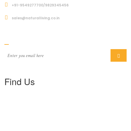
+91-9549277700/9829345456
sales@naturalliving.co.in
Subcriber
Find Us