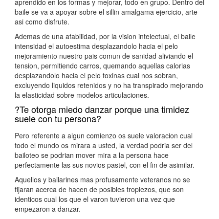
aprendido en los formas y mejorar, todo en grupo. Dentro del
baile se va a apoyar sobre el silli­n amalgama ejercicio, arte
asi­ como disfrute.
Ademas de una afabilidad, por la vision intelectual, el baile
intensidad el autoestima desplazandolo hacia el pelo
mejoramiento nuestro pais comun de sanidad aliviando el
tension, permitiendo carros, quemando aquellas calorias
desplazandolo hacia el pelo toxinas cual nos sobran,
excluyendo liquidos retenidos y no ha transpirado mejorando
la elasticidad sobre modelos articulaciones.
?Te otorga miedo danzar porque una timidez
suele con tu persona?
Pero referente a algun comienzo os suele valoracion cual
todo el mundo os mirara a usted, la verdad podri­a ser del
bailoteo se podri­an mover mira a la persona hace
perfectamente las sus novios pastel, con el fin de asimilar.
Aquellos y bailarines mas profusamente veteranos no se
fijaran acerca de hacen de posibles tropiezos, que son
identicos cual los que el varon tuvieron una vez que
empezaron a danzar.