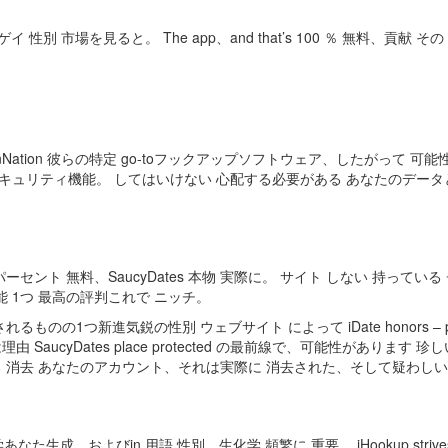
ゲイ 性別 市場を見ると。 The app、and that’s 100 ％ 無料、貢
Nation 彼らの特定 go-toフックアップソフトウェア、したがって 可
最新 セキュリティ機能。 してはいけない 心配する必要がある あなたのデ
ーセント 無料、SaucyDates 本物 実際に。 サイト しない 持ってい
機能 1つ 最高の評判これで ニッチ。
1つ新進気鋭の性別 ウェブサイト によって iDate honors – plus the 
aucyDates place protected の最前線で、可能性があります
 消去 あなたのアカウント、それは実際に 消去された、そして疑わしい 
あなた生成、およびin 用語 性別、生化学 頻繁に 重要。 iHookup s