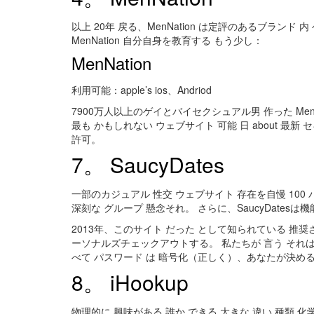
以上 20年 戻る、MenNation は定評のあるブランド 内 
MenNation 自分自身を教育する もう少し：
MenNation
利用可能：apple’s ios、Andriod
7900万人以上のゲイとバイセクシュアル男 作った Men
最も かもしれない ウェブサイト 可能 日 about 
許可。
7。 SaucyDates
一部のカジュアル 性交 ウェブサイト 存在を自慢 100 パ
深刻な グループ 懸念それ。 さらに、SaucyDatesは
2013年、このサイト だった として知られている 推奨されるものの
ーソナルズチェックアウトする。 私たちが 言う それは理由 S
べて パスワード は 暗号化（正しく）、あなたが決める
8。 iHookup
物理的に 興味がある 誰か できる 大きな 違い 種類 化学