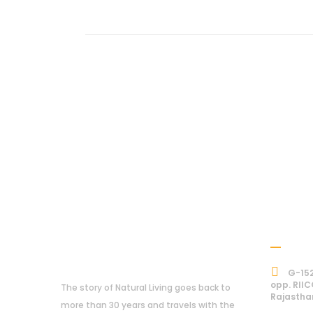
Addre
About Us
G-152
opp. RIIC
The story of Natural Living goes back to
Rajastha
more than 30 years and travels with the