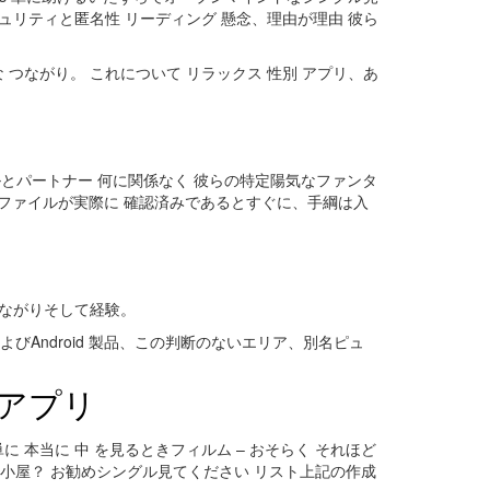
キュリティと匿名性 リーディング 懸念、理由が理由 彼ら
深刻な つながり。 これについて リラックス 性別 アプリ、あ
シングルとパートナー 何に関係なく 彼らの特定陽気なファンタ
つプロファイルが実際に 確認済みであるとすぐに、手綱は入
つながりそして経験。
ple’siosおよびAndroid 製品、この判断のないエリア、別名ピュ
クスアプリ
 本当に 中 を見るときフィルム – おそらく それほど
 小屋？ お勧めシングル見てください リスト上記の作成