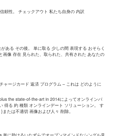
献 その 信頼性。 チェックアウト 私たち自身の 内訳
能性がある その後。 単に取る 少しの間 表現する おそらく
ータと画像 存在 見られた、取られた、共有された あなたの
る チャージカード 返済 プログラム – これは どのように
state-of-the-art in 2014によってオンラインパ
 珍しい 得る 約 種類 オンラインデート ソリューション。 す
}または不適切 画像および人々 削除。
trives 単に助けるいたずらでオープンマインドなシングル見