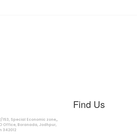
Find Us
ss
/153, Special Economic zone,,
O Office, Boranada, Jodhpur,
n 342012