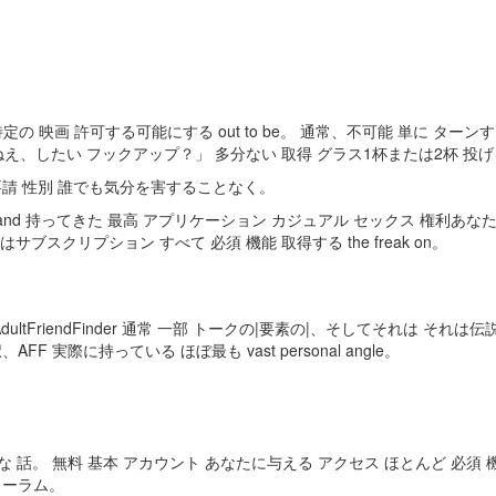
 n’t real 簡単に 特定の 映画 許可する可能にする out to be。 通常、不可
、したい フックアップ？」 多分ない 取得 グラス1杯または2杯 投げ
要請 性別 誰でも気分を害することなく。
work（pun mean）and 持ってきた 最高 アプリケーション カジュアル セッ
ブスクリプション すべて 必須 機能 取得する the freak on。
ltFriendFinder 通常 一部 トークの|要素の|、そしてそれは そ
 実際に持っている ほぼ最も vast personal angle。
な 話。 無料 基本 アカウント あなたに与える アクセス ほとんど 必
ォーラム。