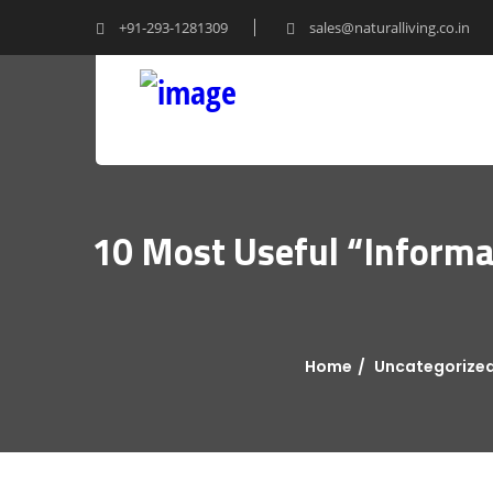
+91-293-1281309
sales@naturalliving.co.in
10 Most Useful “Infor
Home
Uncategorize