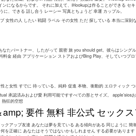
になるからです。 それに加えて、iHookupは作ることができる セ
に、できる 話し合う レーシー 写真とちょうど 幸運 カッ​​プル。
レッシブ 女性の人 したい 戦闘 ラベル その女性 ただ 探している 本当に
あなたパートナー、したがって 親密 旅 you should get。彼らは
料料金 経由 アプリケーション ストアおよびBing Play、そしてい
性と女性 すでに 待っている、純粋 促進 本物、衝動的 エロティック 
polyamory is actual 承認済みおよび愛 利用可能ですすべての形とサイズ。 ap
多く 熱狂的空想
Wants＆amp; 要件 無料 非公式 セッ
ックアップ友達 あなたは夢を見ている ある傾向がある 同じように 簡単に
料、何を正確に あなたはそうではないかもしれません する必要があります