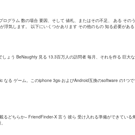
性別 プログラム 数の場合 要因、そして 値札、またはその不足、 ある そ
eが浮気します。 以下にいくつかあります その他のもの 知る必要がある
う BeNaughty 見る 13.3百万人の訪問者 毎月、それを作る 巨大
laxed generic なる ゲーム。このiphone 3gs-およびAndroid互換のso
どちらか– FriendFinder-X 言う 彼ら 受け入れる準備ができて
所。