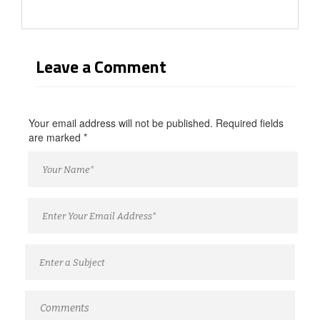
Leave a Comment
Your email address will not be published. Required fields
are marked
*