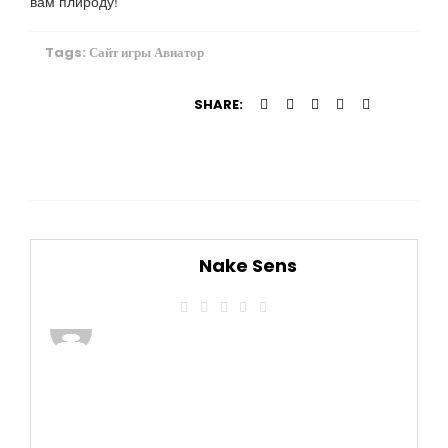
вам плироду!
Tags:
Сайт игры Авиатор
SHARE:
Nake Sens